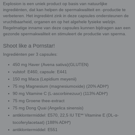
Explosion is een uniek product op basis van natuurlijke
ingrediënten, dat kan helpen de spermakwaliteit en -productie te
verbeteren. Het ingrediënt zink in deze capsules ondersteunen de
vruchtbaarheid, organen en op het algehele fysieke welzijn.
Regelmatige inname van deze capsules kunnen bijdragen aan een
gezonde spermakwaliteit en stimuleert de productie van sperma.
Shoot like a Pornstar!
Ingrediënten per 3 capsules:
450 mg Haver (Avena sativa)(GLUTEN)
vulstof: E460, capsule: E441
150 mg Maca (Lepidium meyenii)
75 mg Magnesium (magnesiumoxide) (20% ADH*)
90 mg Vitamine C (L-ascorbinezuur) (113% ADH*)
75 mg Groene thee-extract
75 mg Dong Quai (Angelica sinensis)
antiklontermiddel: E570, 22,5 IU TE** Vitamine E (DL-α-
tocoferylacetaat) (188% ADH*)
antiklontermiddel: E551