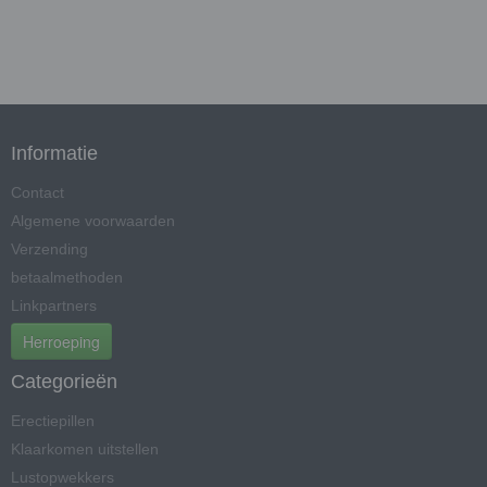
Informatie
Contact
Algemene voorwaarden
Verzending
betaalmethoden
Linkpartners
Herroeping
Categorieën
Erectiepillen
Klaarkomen uitstellen
Lustopwekkers