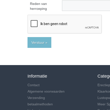
Reden van
herroeping
Verstuur »
Informatie
Categ
Contact
Erectiep
Algemene voorwaarden
Klaarko
Verzending
Lustop
betaalmethoden
Meer S