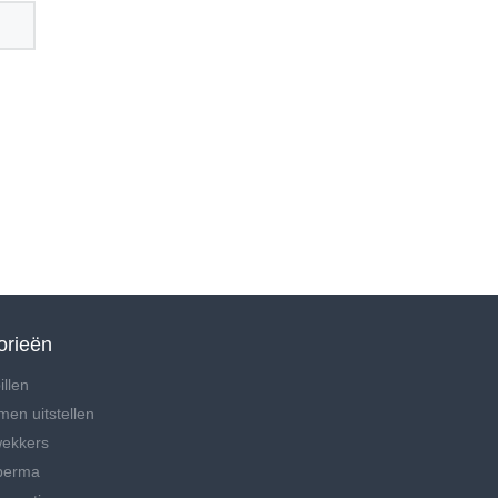
orieën
illen
men uitstellen
wekkers
perma