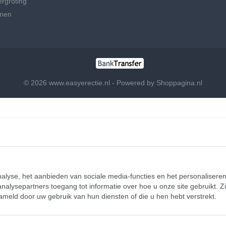
ergroting
nen
© 2026 www.easyerectie.nl - Powered by Shoppagina.nl
lyse, het aanbieden van sociale media-functies en het personaliseren
nalysepartners toegang tot informatie over hoe u onze site gebruikt. Z
meld door uw gebruik van hun diensten of die u hen hebt verstrekt.